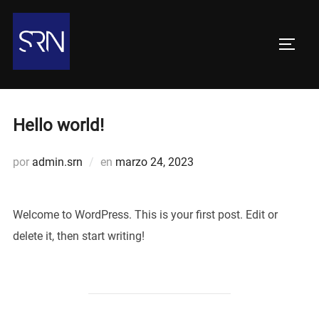
Saltar
al
ALTER
contenido
Hello world!
Publicado
por
admin.srn
en
marzo 24, 2023
el
Welcome to WordPress. This is your first post. Edit or
delete it, then start writing!