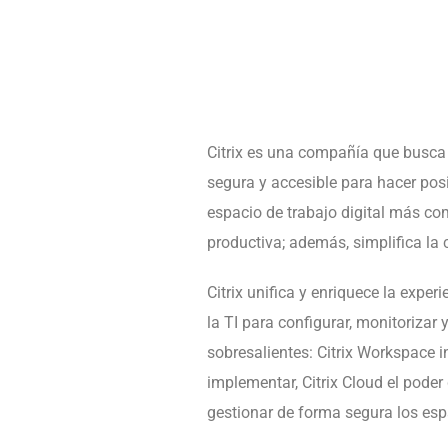
Citrix es una compañía que busca
segura y accesible para hacer posi
espacio de trabajo digital más co
productiva; además, simplifi
ca la 
Citrix unifi
ca y enriquece la experi
la TI para confi
gurar, monitorizar 
sobresalientes: Citrix Workspace i
implementar, Citrix Cloud el poder d
gestionar de forma segura los es