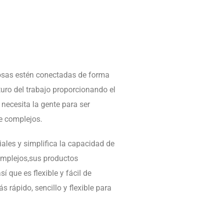
cosas estén conectadas de forma
turo del trabajo proporcionando el
e necesita la
gente para ser
be complejos.
ales y simplifi
ca la capacidad de
omplejos,sus productos
sí que es fl
exible
y fácil de
 rápido, sencillo y fl
exible para